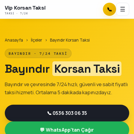
Vip Korsan Taksi
📞
☰
TAKSI · 7/24
Anasayfa
›
İlçeler
›
Bayındır Korsan Taksi
BAYINDIR · 7/24 TAKSI
Bayındır
Korsan Taksi
Bayındır ve çevresinde 7/24 hızlı, güvenli ve sabit fiyatlı
taksi hizmeti. Ortalama 5 dakikada kapınızdayız.
📞 0536 303 06 35
💬 WhatsApp'tan Çağır