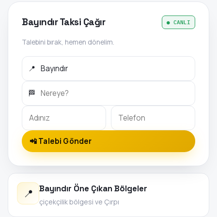
Bayındır Taksi Çağır
● CANLI
Talebini bırak, hemen dönelim.
📍
🏁
📲 Talebi Gönder
Bayındır Öne Çıkan Bölgeler
📍
çiçekçilik bölgesi ve Çırpı