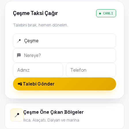
Çeşme Taksi Çağır
● CANLI
Talebini bırak, hemen dönelim.
📍
🏁
📲 Talebi Gönder
Çeşme Öne Çıkan Bölgeler
📍
Ilıca, Alaçatı, Dalyan ve marina