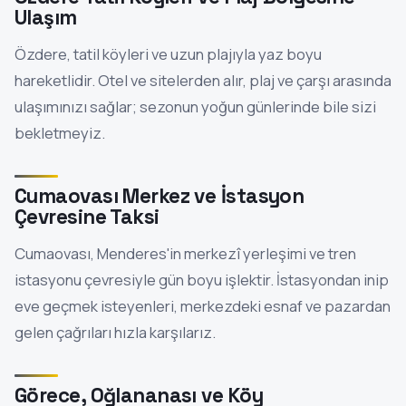
Ulaşım
Özdere, tatil köyleri ve uzun plajıyla yaz boyu
hareketlidir. Otel ve sitelerden alır, plaj ve çarşı arasında
ulaşımınızı sağlar; sezonun yoğun günlerinde bile sizi
bekletmeyiz.
Cumaovası Merkez ve İstasyon
Çevresine Taksi
Cumaovası, Menderes'in merkezî yerleşimi ve tren
istasyonu çevresiyle gün boyu işlektir. İstasyondan inip
eve geçmek isteyenleri, merkezdeki esnaf ve pazardan
gelen çağrıları hızla karşılarız.
Görece, Oğlananası ve Köy