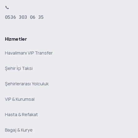
📞
0536 303 06 35
Hizmetler
Havalimanı VIP Transfer
Şehir İçi Taksi
Şehirlerarası Yolculuk
VIP & Kurumsal
Hasta & Refakat
Bagaj & Kurye