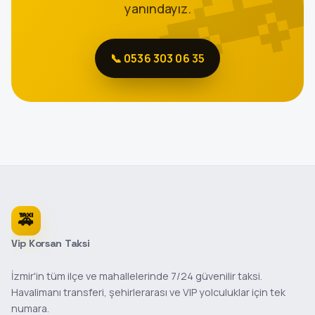
yanındayız.
📞 0536 303 06 35
🚕
Vip Korsan Taksi
İzmir'in tüm ilçe ve mahallelerinde 7/24 güvenilir taksi.
Havalimanı transferi, şehirlerarası ve VIP yolculuklar için tek
numara.