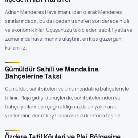
Adnan Menderes Havalimanı, idari olarak Menderes
sınırlarındadır; bu da ilçeden transferi son derece hızlı
ve ekonomik kılar. Uçuşunuzu takip eder, sabit fiyatla ve
zamanında havalimanına ulaştırır; en kısa güzergahı
kullanırız.
Gümüldür Sahili ve Mandalina
Bahçelerine Taksi
Gümüldür, sahil siteleri ve ünlü mandalina bahçeleriyle
bilinir. Plaja gidiş-dönüşlerde, sahil sitelerinden ve
bahçe yollarından çağrı aldığımızda en yakın aracı
yönlendirir, deniz keyfi sonrası sizi konforla taşırız.
Özdere Tatil Köyleri ve Plaj Bölgesine