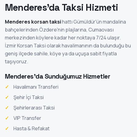
Menderes'da Taksi Hizmeti
Menderes korsan taksi
hattı Gümüldür'ün mandalina
bahçelerinden Özdere'nin plajlarına, Cumaovası
merkezinden köylere kadar her noktaya 7/24 ulaşır.
İzmir Korsan Taksi olarak havalimanının da bulunduğu bu
geniş ilçede sahile, köye ya da uçuşa sabit fiyatla
taşıyoruz.
Menderes'da Sunduğumuz Hizmetler
Havalimanı Transferi
Şehir İçi Taksi
Şehirlerarası Taksi
VIP Transfer
Hasta & Refakat