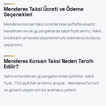
Menderes Taksi Ücreti ve Ödeme
Seçenekleri
Menderes korsan taksi ücretlerinde şeffaflık esastır;
havalimanı ve sık güzergahlarda sabit fiyat veririz. Nakit,
kredi kartı ve havale seçenekleriyle ödemenizi kolayca
yaparsınız.
Menderes Korsan Taksi Neden Tercih
Edilir?
Sahil ve havalimanı güzergahını bilen şoförler, sabit
fiyat, 7/24 açık hat ve temiz araçlar… Menderes'te hızlı
ve güvenli ulaşım için bir aramanız yeterli.