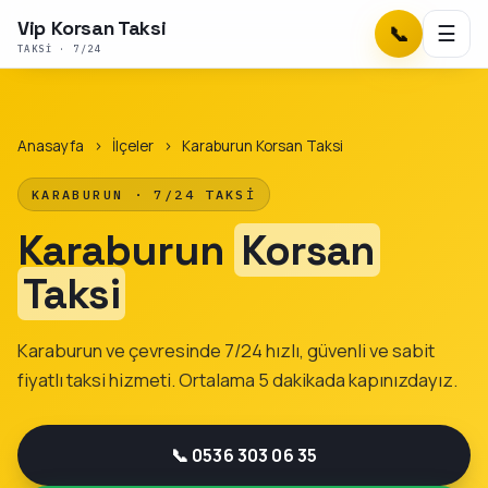
Vip Korsan Taksi
📞
☰
TAKSI · 7/24
Anasayfa
›
İlçeler
›
Karaburun Korsan Taksi
KARABURUN · 7/24 TAKSI
Karaburun
Korsan
Taksi
Karaburun ve çevresinde 7/24 hızlı, güvenli ve sabit
fiyatlı taksi hizmeti. Ortalama 5 dakikada kapınızdayız.
📞 0536 303 06 35