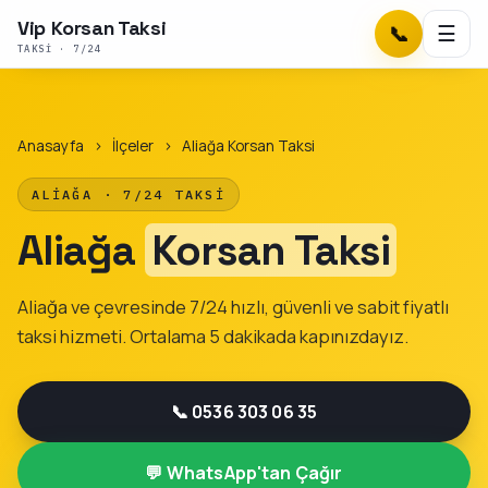
Vip Korsan Taksi
📞
☰
TAKSI · 7/24
Anasayfa
›
İlçeler
›
Aliağa Korsan Taksi
ALIAĞA · 7/24 TAKSI
Aliağa
Korsan Taksi
Aliağa ve çevresinde 7/24 hızlı, güvenli ve sabit fiyatlı
taksi hizmeti. Ortalama 5 dakikada kapınızdayız.
📞 0536 303 06 35
💬 WhatsApp'tan Çağır