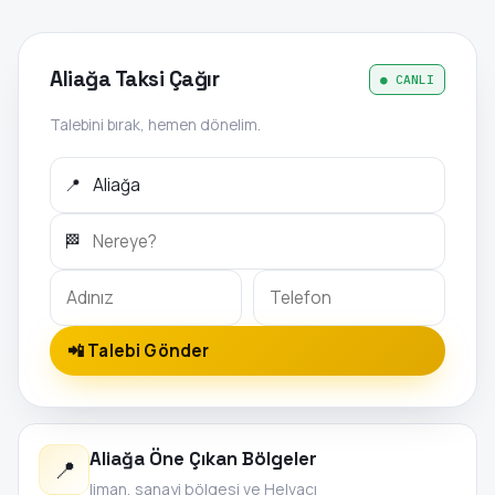
Aliağa Taksi Çağır
● CANLI
Talebini bırak, hemen dönelim.
📍
🏁
📲 Talebi Gönder
Aliağa Öne Çıkan Bölgeler
📍
liman, sanayi bölgesi ve Helvacı