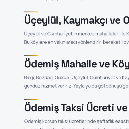
Üçeylül, Kaymakçı ve O
Üçeylül ve Cumhuriyet'in merkez mahalleleri ile K
Bu köylere en yakın aracı yönlendirir, bereketli ova
Ödemiş Mahalle ve Köy
Birgi, Bozdağ, Gölcük, Üçeylül, Cumhuriyet ve K
gündüz hizmet veririz. Yayla ya da göl dönüşü geç
Ödemiş Taksi Ücreti v
Ödemiş korsan taksi ücretlerinde şeffaflık esast