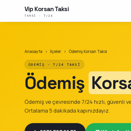
Vip Korsan Taksi
TAKSI · 7/24
Anasayfa
›
İlçeler
›
Ödemiş Korsan Taksi
ÖDEMIŞ · 7/24 TAKSI
Ödemiş
Kors
Ödemiş ve çevresinde 7/24 hızlı, güvenli ve 
Ortalama 5 dakikada kapınızdayız.