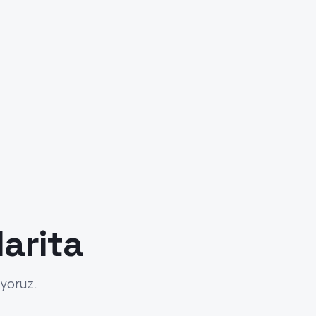
arita
iyoruz.