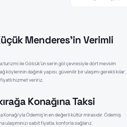
Küçük Menderes'in Verimli
la turizmi ile Gölcük'ün serin göl çevresiyle dört mevsim
ğ köylerinin dağınık yapısı, güvenilir bir ulaşımı gerekli kılar;
iyatlı hizmet veririz.
Çakırağa Konağına Taksi
ğa Konağı'yla Ödemiş'in en değerli kültür mirasıdır. Ödemiş
 ulaşımınızı sabit fiyatla, konforla sağlarız.