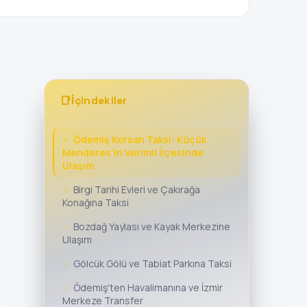
📑
İçindekiler
Ödemiş Korsan Taksi: Küçük
Menderes'in Verimli İlçesinde
Ulaşım
Birgi Tarihi Evleri ve Çakırağa
Konağına Taksi
Bozdağ Yaylası ve Kayak Merkezine
Ulaşım
Gölcük Gölü ve Tabiat Parkına Taksi
Ödemiş'ten Havalimanına ve İzmir
Merkeze Transfer