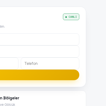
● CANLI
lim.
n Bölgeler
ı ve Gölcük