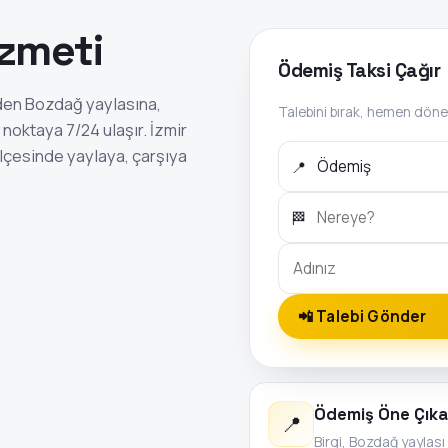
izmeti
Ödemiş Taksi Çağır
inden Bozdağ yaylasına,
Talebini bırak, hemen döne
noktaya 7/24 ulaşır. İzmir
ilçesinde yaylaya, çarşıya
📍
🏁
📲 Talebi Gönder
Ödemiş Öne Çıka
📍
Birgi, Bozdağ yaylas