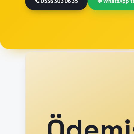
📞 0536 303 06 35
💬 WhatsApp't
Ödemi