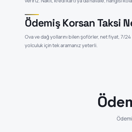
veririz. Nakit, kredi kartı ya da havale; hangisi ko
Ödemiş Korsan Taksi Ne
Ova ve dağ yollarını bilen şoförler, net fiyat, 7/
yolculuk için tek aramanız yeterli.
Ödem
Ödemiş