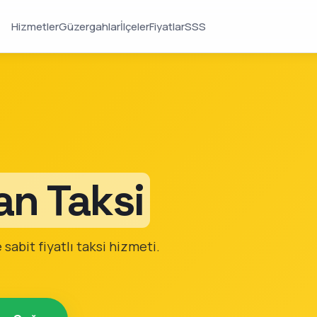
Hizmetler
Güzergahlar
İlçeler
Fiyatlar
SSS
an Taksi
sabit fiyatlı taksi hizmeti.