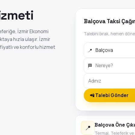
izmeti
Balçova Taksi Çağı
eferiğe, İzmir Ekonomi
Talebini bırak, hemen döne
taya hızla ulaşır. İzmir
fiyatlı ve konforlu hizmet
📍
🏁
📲 Talebi Gönder
Balçova Öne Çık
📍
Termal, Teleferik ve