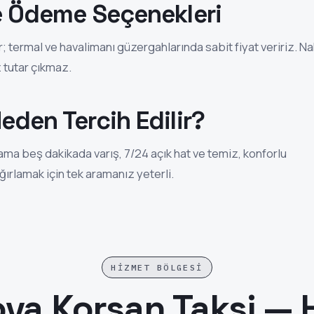
ve Ödeme Seçenekleri
; termal ve havalimanı güzergahlarında sabit fiyat veririz. Nak
z tutar çıkmaz.
eden Tercih Edilir?
lama beş dakikada varış, 7/24 açık hat ve temiz, konforlu
ağırlamak için tek aramanız yeterli.
HIZMET BÖLGESI
va Korsan Taksi — 