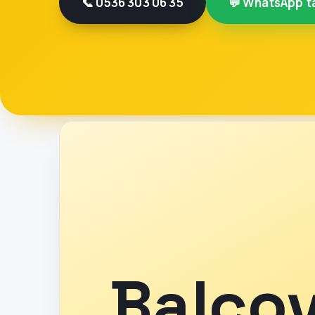
📞 0536 303 06 35
💬 WhatsApp't
Balço