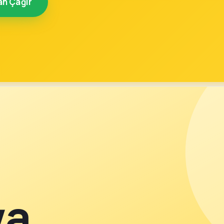
an Çağır
va