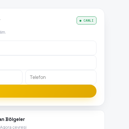
r
● CANLI
lim.
an Bölgeler
 Agora çevresi