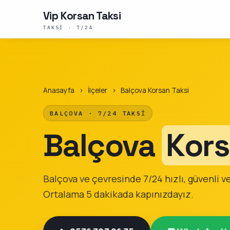
Vip Korsan Taksi
TAKSI · 7/24
Anasayfa
›
İlçeler
›
Balçova Korsan Taksi
BALÇOVA · 7/24 TAKSI
Balçova
Kors
Balçova ve çevresinde 7/24 hızlı, güvenli ve 
Ortalama 5 dakikada kapınızdayız.