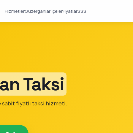
Hizmetler
Güzergahlar
İlçeler
Fiyatlar
SSS
an Taksi
sabit fiyatlı taksi hizmeti.