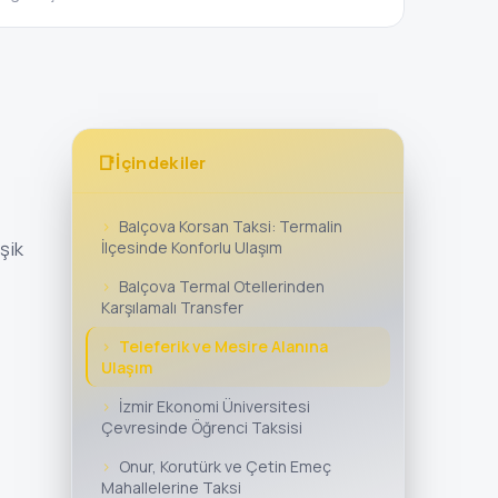
📑
İçindekiler
Balçova Korsan Taksi: Termalin
şik
İlçesinde Konforlu Ulaşım
Balçova Termal Otellerinden
Karşılamalı Transfer
Teleferik ve Mesire Alanına
Ulaşım
İzmir Ekonomi Üniversitesi
Çevresinde Öğrenci Taksisi
Onur, Korutürk ve Çetin Emeç
Mahallelerine Taksi